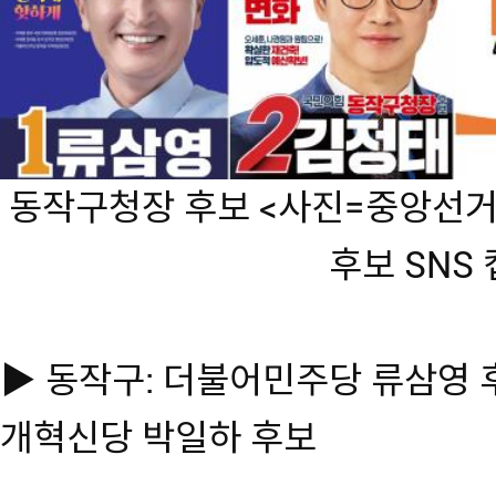
동작구청장 후보 <사진=중앙선거
후보 SNS
▶ 동작구: 더불어민주당 류삼영 후
개혁신당 박일하 후보