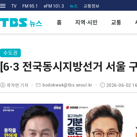
TV
FM 95.1
eFM 101.3
뉴스
교통정보
홈
지역·시민
교통
수도권
[6·3 전국동시지방선거 서울 
bodokwak@tbs.seoul.kr
곽자연 기자
2026-06-02 16