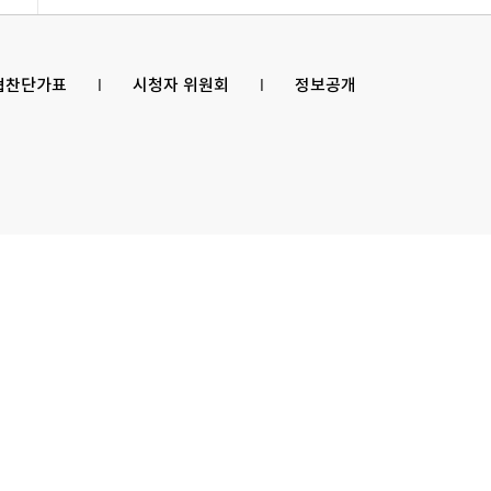
 협찬단가표
l
시청자 위원회
l
정보공개