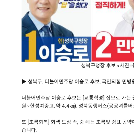
성북구청장 후보 <사진
▶ 성북구: 더불어민주당 이승로 후보, 국민의힘 민병웅
더불어민주당 이승로 후보는 [교통혁명] 집으로 가는
원~한성여중고, 약 4.4㎞), 성북동행버스(공공셔틀
또 [초록회복] 회색 도심 속, 숨 쉬는 초록빛 쉼표 
습니다.