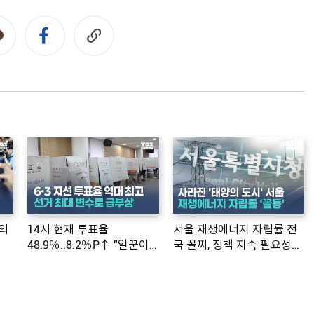
의
14시 현재 투표율
서울 재생에너지 자립률 전
48.9％..8.2％P↑ "일꾼이
국 꼴찌, 정책 지속 필요성
공약 ...
제기