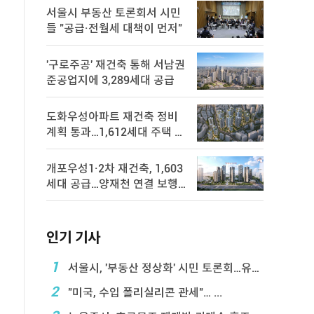
서울시 부동산 토론회서 시민
들 "공급·전월세 대책이 먼저"
'구로주공' 재건축 통해 서남권
준공업지에 3,289세대 공급
도화우성아파트 재건축 정비
계획 통과…1,612세대 주택 공
급
개포우성1·2차 재건축, 1,603
세대 공급…양재천 연결 보행
로 조성
인기 기사
1
서울시, '부동산 정상화' 시민 토론회…유튜브 생중계
2
"미국, 수입 폴리실리콘 관세"… ...