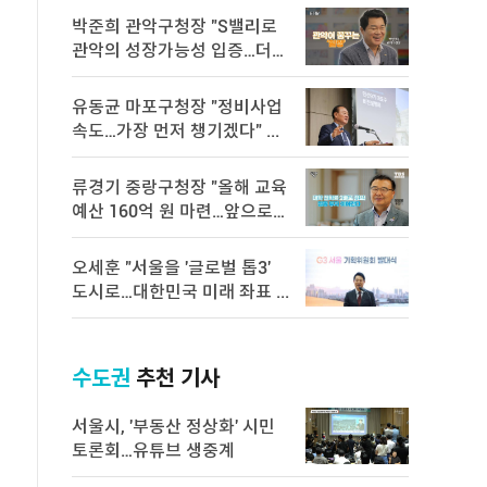
박준희 관악구청장 "S밸리로
관악의 성장가능성 입증…더욱
속 ...
유동균 마포구청장 "정비사업
속도…가장 먼저 챙기겠다" ...
류경기 중랑구청장 "올해 교육
예산 160억 원 마련…앞으로도
...
오세훈 "서울을 '글로벌 톱3'
도시로…대한민국 미래 좌표 ...
수도권
추천 기사
서울시, '부동산 정상화' 시민
토론회…유튜브 생중계