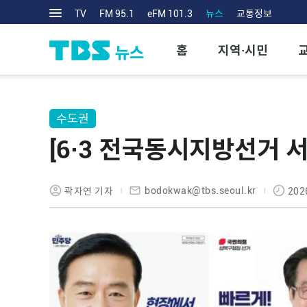
TV
FM 95.1
eFM 101.3
뉴스
교통정보
홈
지역·시민
수도권
[6·3 전국동시지방선거 
bodokwak@tbs.seoul.kr
곽자연 기자
202