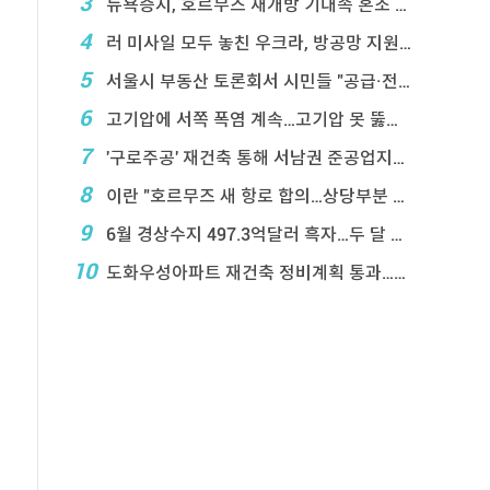
3
뉴욕증시, 호르무즈 재개방 기대속 혼조 마감…나스닥 ...
4
러 미사일 모두 놓친 우크라, 방공망 지원 호소
5
서울시 부동산 토론회서 시민들 "공급·전월 ...
6
고기압에 서쪽 폭염 계속…고기압 못 뚫은 태풍은 상 ...
7
'구로주공' 재건축 통해 서남권 준공업지에 3,28 ...
8
이란 "호르무즈 새 항로 합의…상당부분 이 ...
9
6월 경상수지 497.3억달러 흑자…두 달 연속 역 ...
10
도화우성아파트 재건축 정비계획 통과…1,612세대 ...