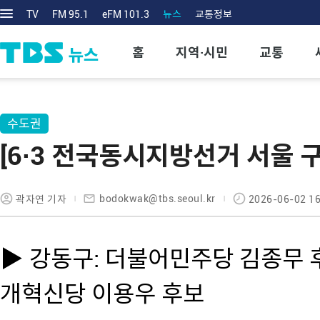
TV
FM 95.1
eFM 101.3
뉴스
교통정보
홈
지역·시민
교통
수도권
[6·3 전국동시지방선거 서울 
bodokwak@tbs.seoul.kr
곽자연 기자
2026-06-02 16
▶ 강동구: 더불어민주당 김종무 후
개혁신당 이용우 후보