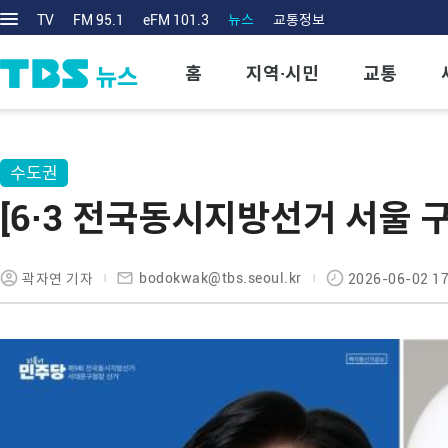
TV
FM 95.1
eFM 101.3
뉴스
교통정보
홈
지역·시민
교통
수도권
[6·3 전국동시지방선거 서울 
bodokwak@tbs.seoul.kr
곽자연 기자
2026-06-02 17