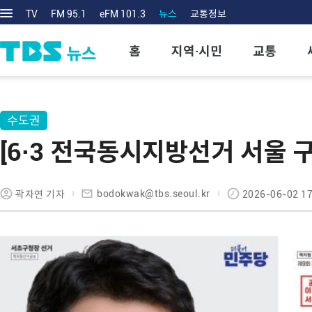
TV
FM 95.1
eFM 101.3
뉴스
교통정보
홈
지역·시민
교통
수도권
[6·3 전국동시지방선거 서울 
bodokwak@tbs.seoul.kr
곽자연 기자
2026-06-02 17