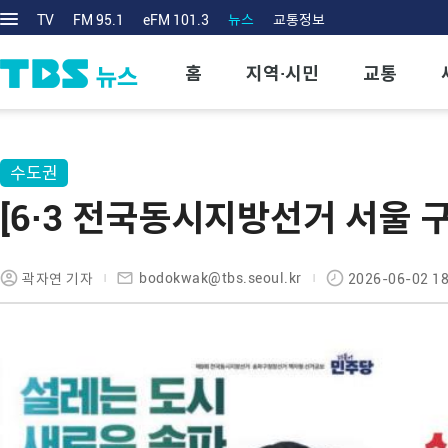
TV
FM 95.1
eFM 101.3
뉴스
교통정보
홈
지역·시민
교통
수도권
[6·3 전국동시지방선거 서울 
bodokwak@tbs.seoul.kr
곽자연 기자
2026-06-02 18