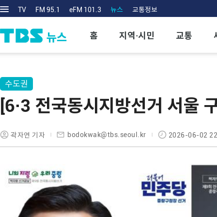
TV
FM 95.1
eFM 101.3
뉴스
교통정보
홈
지역·시민
교통
수도권
[6·3 전국동시지방선거 서울 
bodokwak@tbs.seoul.kr
곽자연 기자
2026-06-02 22