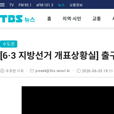
TV
FM 95.1
eFM 101.3
뉴스
교통정보
홈
지역·시민
교통
수도권
[6·3 지방선거 개표상황실] 출
piseek@tbs.seoul.kr
조주연 기자
2026-06-03 19:11