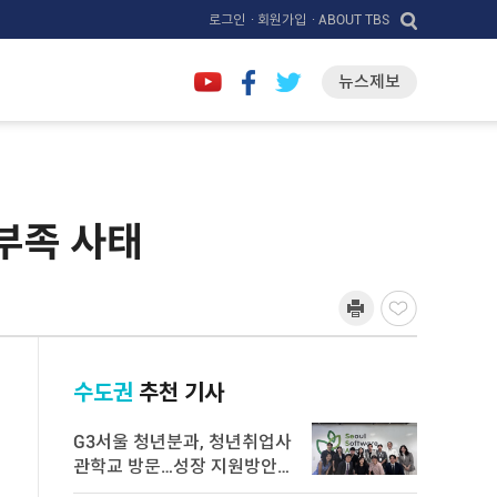
로그인
· 회원가입
· ABOUT TBS
뉴스제보
 부족 사태
수도권
추천 기사
G3서울 청년분과, 청년취업사
관학교 방문…성장 지원방안
논의