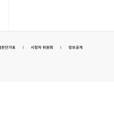
 협찬단가표
l
시청자 위원회
l
정보공개