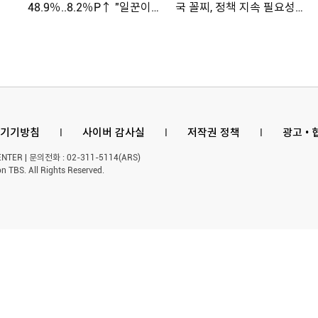
48.9％..8.2％P↑ "일꾼이
국 꼴찌, 정책 지속 필요성
공약 ...
제기
기기방침
l
사이버 감사실
l
저작권 정책
l
광고 •
ER | 문의전화 : 02-311-5114(ARS)
n TBS. All Rights Reserved.