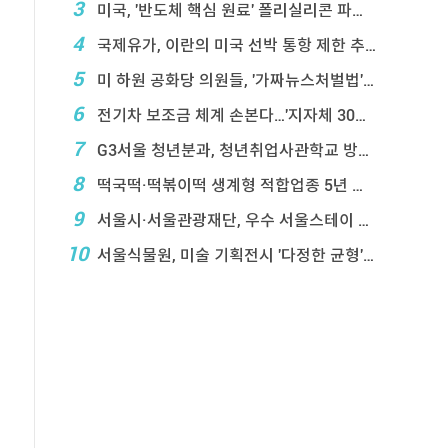
3
미국, '반도체 핵심 원료' 폴리실리콘 파생상품에 ...
4
국제유가, 이란의 미국 선박 통항 제한 추진에 상승
5
미 하원 공화당 의원들, '가짜뉴스처벌법' 항의 서한
6
전기차 보조금 체계 손본다…'지자체 30％ 매칭' ...
7
G3서울 청년분과, 청년취업사관학교 방문…성장 지원 ...
8
떡국떡·떡볶이떡 생계형 적합업종 5년 연장…대기업 ...
9
서울시·서울관광재단, 우수 서울스테이 18곳 선정
10
서울식물원, 미술 기획전시 '다정한 균형' 연계프로 ...