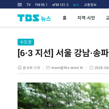
TV
FM 95.1
eFM 101.3
뉴스
교통정보
홈
지역·시민
수도권
[6·3 지선] 서울 강남·송
moon@tbs.seoul.kr
문숙희 기자
2026-06