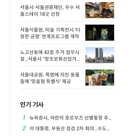
서울시·서울관광재단, 우수 서
울스테이 18곳 선정
서울식물원, 미술 기획전시 '다
정한 균형' 연계프로그램 개막
노고산동에 42층 주거·업무시
설…서울시 "창조문화산업거
점 육성"
서울대공원, 폭염에 지친 동물
들에 '맞춤형 특별식' 제공
인기 기사
1
뉴욕증시, 이란의 호르무즈 선별통항 추진에 하락
2
이 대통령, 부동산 점검 2차 회의…수도권 공급대책 ...