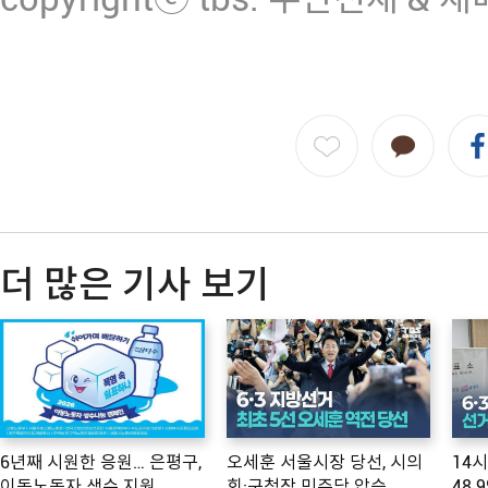
더 많은 기사 보기
6년째 시원한 응원… 은평구,
오세훈 서울시장 당선, 시의
14
이동노동자 생수 지원
회·구청장 민주당 압승
48.