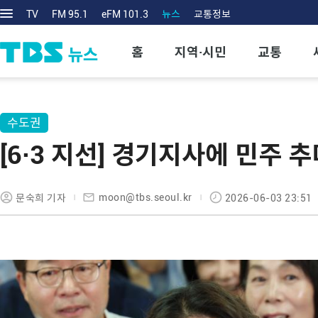
TV
FM 95.1
eFM 101.3
뉴스
교통정보
홈
지역·시민
교통
수도권
[6·3 지선] 경기지사에 민주 
moon@tbs.seoul.kr
문숙희 기자
2026-06-03 23:51