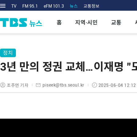
TV
FM 95.1
eFM 101.3
뉴스
교통정보
홈
지역·시민
교통
정치
3년 만의 정권 교체…이재명 "
piseek@tbs.seoul.kr
조주연 기자
2025-06-04 12:12