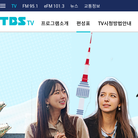
TV
FM 95.1
eFM 101.3
뉴스
교통정보
TV
프로그램소개
편성표
TV시청방법안내