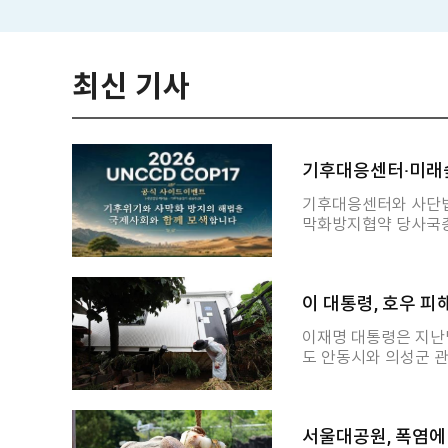
최신 기사
기후대응센터·미래숲
기후대응센터와 사단법
막화방지협약 당사국총
고 밝혔습니다. 사이드이벤트는 협약 관련 주체들이 정책과 현장 경험을 공유하는 총
회의 공식 연계 프로
요성을 국제사회에 제기할 계획입니다. 이번 'C
이 대통령, 호우 
사막화 문제가 상징적으로
기후변화와 토지황폐화
이재명 대통령은 지난달
만큼 국제사회에 위기
도 안동시와 의성군 
기후대응센터 관계자는
대변인이 서면브리핑을 통해 밝혔습니다.. 
해법을 만들기 어렵다"
구를 위한 국비가 추가
전략이 필요하다는 점
공요금 감면 등이 추가로 지원됩니다. 강 대변인
서울대공원, 폭염에 
확정해 피해지역 주민