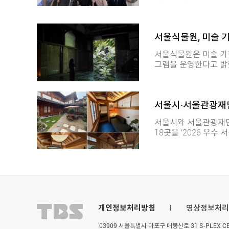
층에 4차산업 청년
과 위원들은 인공지능(
육성할 방침입니다.
생, 마이크로소프트 교육 관계자
하는 채용시장의 변화
서울식물원, 미술 
관계자와는 교육과정 
습니다. 청년특별분과는 이번 현장 방문으로 확인한 의견을 토대로 청년의 AI 접근성
서울식물원은 미술 기획
과 활용역량을 높이기 
그램을 운영한다고 밝혔습니다. 다정한 균형전은 자연과 인
한 기획전시로, 설치미
에서 만나볼 수 있습니다. 계 프로그램으로는 전시 참여 작가와 함께 작
작가 워크숍이 예정습니다. 전시해설사와 함께 전시를 둘러보거나, 
서울시·서울관광재단
감상 카드와 활동지에 자신
워크숍은 작품을 감상
서울시와 서울관광재단
나누는 방식으로 진행됩니다. 참여를 희망하는 시민은 
18곳을 '2026 우수 서울스테
(yeyak.seoul.go.
울스테이가 지원해 서류
습니다. 선정된 업체는 인테리어 개선과 안전시설 보강에 활용할 수 있는 최대 500만
원의 사업비를 받습니다. 또 서울시와 재단 관광마케팅사업에 참여할 수 있
울스테이는 외국인을 
를 지원하는 사업입니다. 서울스테이에 대한 자세한 숙박시설 정보는 
(https://stay.vis
개인정보처리방침
l
영상정보처리
03909 서울특별시 마포구 매봉산로 31 S-PLEX CENT