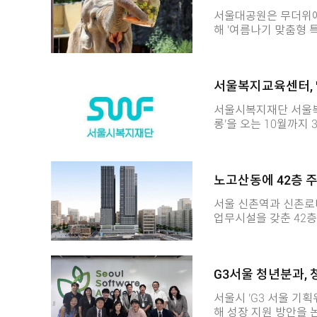
전했습니다.
서울대공원은 무더위에
해 '여름나기 맞춤형 특별식'을 
한 과일, 채소, 수산
롯한 16개 동물사에 제공됐습니다. 시베리아호랑이에
냥 행동 유도를 위해 
서울복지교육센터, '
본원숭이에게는 활동성 있는 먹이 행동을 유
워줬습니다. 박진순 서울대공원장은 "고온으로 지친 동물들에게 맞춤형 영양소를 공
서울시복지재단 서울복
급하고 야생성을 살리
롱'을 오는 10월까지 3차례 운영
돕겠다며 "앞으로도 
장에서 경험한 고민과
다"고 말했습니다.
향을 함께 만들어 가는 참여형 프로그램
엘컴퍼니 대표와 함께 '관
노고산동에 42층 
은 관계짓기 사회복지
운 1을 이해하다'를 주제로 열립니다. 세 번째 살롱
서울 신촌역과 신촌로
작하는 새로운 실천을 디자인하다
업무시설을 갖춘 42층짜리 대형 빌
큐레이션 WISH 홈페
심의위원회에서 마포구 
할 수 있습니다.
비형 재개발사업에 대한
다고 밝혔습니다. 통합심의안이 통과되면서 대상지에는 지하 7층 지상 42층의 공동
G3서울 청년분과,
주택과 근린생활시설, 공공업무시설이
또는 84㎡ 이상의 중형
서울시 'G3 서울 
시는 대학이 밀집해 있
해 성장 지원 방안을 논의했다고