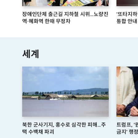
장애인단체 출근길 지하철 시위…노량진
'또타지하
역·혜화역 한때 무정차
통합 안내
세계
북한 군사기지, 홍수로 심각한 피해…주
트럼프, 
택 수백채 파괴
금지' 행