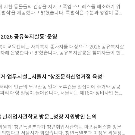
 지친 동물들의 건강을 지키고 폭염 스트레스를 해소하기 위
제공했다고 밝혔습니다. 특별식은 수분과 영양이 풍부
물 등 930kg의 맞춤형 식단으로 구성됐으며, 제1아프리카관을 비
게는 활력 충전과 야생 수중 사
살아있는 향어와 단백질 보충을 위한 우족 등이 제공됐습니다 일
2026 공유복지살롱' 운영
도하기 위해 연못에 얼음과 과채류를 채
지교육센터는 사회복지 종사자를 대상으로 '2026 공유복지살
는 활동을 유도하여 어느 때보다 건강하게 여름을 날 수 있도록
한다고 밝혔습니다. 공유복지살롱은 참여자들이 현
동물들의 복지를 최우선으로 두고 지속적인 노력을 기울이겠
 질문을 나누고 서로의 관점과 경험을 연결하며 새로운 실천 방
입니다. 첫 번째 살롱은 오는 12일 조에스더
계 속의 나를 이해하다'를 주제로 진행됩니다. 두 번째 살롱
주거·업무시설…서울시 "창조문화산업거점 육성"
실천기획연구소 이두진 소장과 함께 '달라진 관계 속에서 새로
 역시 이두진 소장과 함께 '1에서 시
터리에 인근의 노고산동 일대 노후건물 밀집지에 주거와 공공
'를 주제로 진행됩니다. 2026 공유복지살롱은 복지
딩이 들어섭니다. 서울시는 제16차 정비사업 통합
이지를 통해 신청할 수 있으며, 자세한 일정과 참여 방법도 확인
노고산동 31-77번지 일대 신촌지역 마포3구역 3지구 도시정
 '건축·경관·교통·교육·소방 통합심의 변경안'을 조건부 의결했
 청년취업사관학교 방문…성장 지원방안 논의
 들어섭니다. 정비사업이 완료되면 전용 59㎡
주택 298세대(공공임대주택 15세대 포함)가 공급됩니다. 서울
기획위원회' 청년특별분과가 청년취업사관학교 마포캠퍼스를 방문
고 외국인 유학생 수요가 많은 대상지의 특성을 고려해 지상 2
 서울시가 밝혔습니다. 청년특별분과 이정욱 위원장