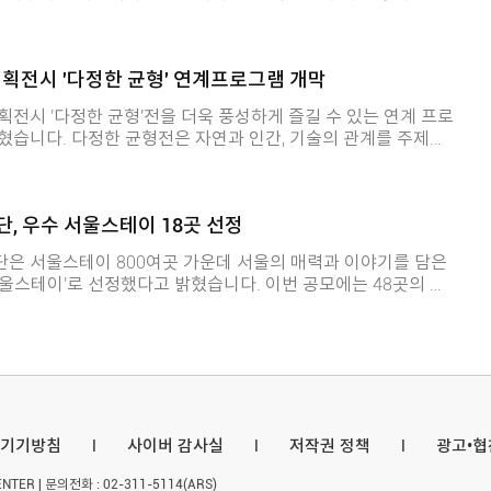
창업교육센터와 외국인주민센터를 조성해 창조문화산업 거점으로
AI) 관련 교육이 열리는 '서울창업허브 공덕'을 둘러본 뒤 교육
와 간담회를 열었습니다. 간담회에서는 청년이 체감
와 청년취업사관학교 참여 동기 등을 들었으며, 마이크로소프트
기획전시 '다정한 균형' 연계프로그램 개막
설계 시 중점을 두는 사항과 후속 지원체계에 대한 의견을 나눴
전시 '다정한 균형'전을 더욱 풍성하게 즐길 수 있는 연계 프로
위한 '청년 AI 사다리' 정책을 구체화할 계획입니다.
간, 기술의 관계를 주제로
술과 미디어아트, 공공미술 작품을 내년 5월까지 식물원 곳곳
품을 감상하는
전시를 감상한 뒤
, 우수 서울스테이 18곳 선정
의 생각을 표현하는 프로그램도 열립니다. 성인 대상 특별
한 뒤 레진아트로 감상을 표현하고, 참여자들이 서로 느낀 점을
은 서울스테이 800여곳 가운데 서울의 매력과 이야기를 담은
서울시 공공서비스예약
이'로 선정했다고 밝혔습니다. 이번 공모에는 48곳의 서
kr)에서 신청하면 됩니다.
와 현장 평가를 거쳐 민박업 10곳, 한옥체험업 8곳이 선정됐
습니다. 서
대상으로 하는 민박업 또는 한옥체험 등록 활성화와 역량 강화
공식 누리집
itseoul.net/guide)에서 확인할 수 있습니다.
기기방침
l
사이버 감사실
l
저작권 정책
l
광고•
ER | 문의전화 : 02-311-5114(ARS)