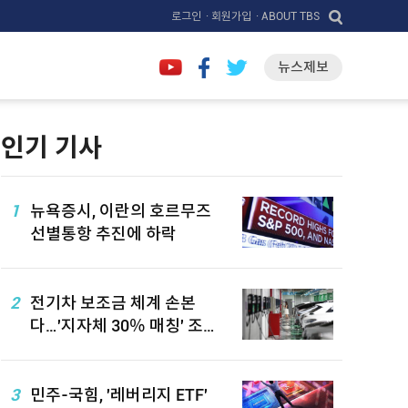
로그인
· 회원가입
· ABOUT TBS
뉴스제보
인기 기사
1
뉴욕증시, 이란의 호르무즈
선별통항 추진에 하락
2
전기차 보조금 체계 손본
다…'지자체 30％ 매칭' 조정
검토
3
민주-국힘, '레버리지 ETF'