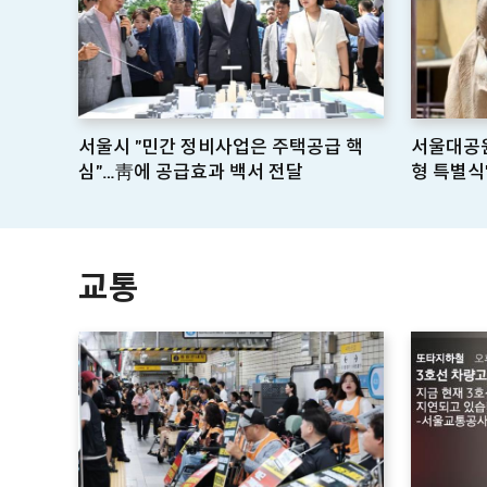
서울시 "민간 정비사업은 주택공급 핵
서울대공원
심"…靑에 공급효과 백서 전달
형 특별식
교통