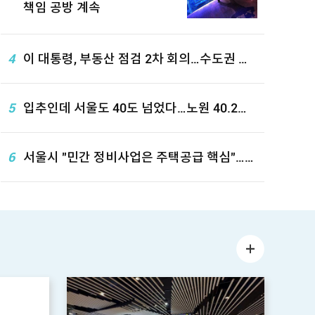
책임 공방 계속
4
이 대통령, 부동산 점검 2차 회의…수도권 공
급대책 논의
5
입추인데 서울도 40도 넘었다…노원 40.2도
철, '대출 완화' 주장에 "핀셋 지원
기록
6
서울시 "민간 정비사업은 주택공급 핵심"…靑
에 공급효과 백서 전달