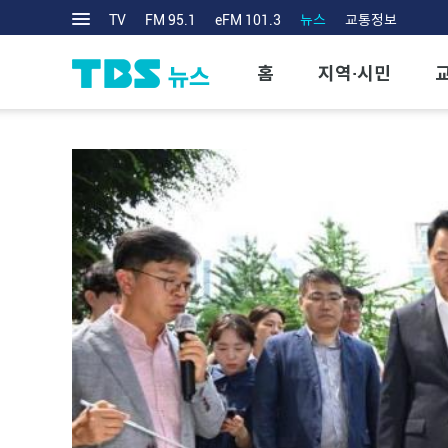
TV
FM 95.1
eFM 101.3
뉴스
교통정보
홈
지역·시민