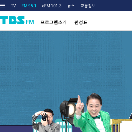
TV
FM 95.1
eFM 101.3
뉴스
교통정보
FM
프로그램소개
편성표