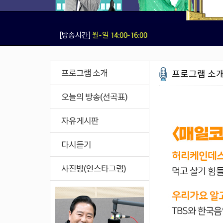
[방송시간]
월-일 14:00-16:00
프로그램 소개
프로그램 소
오늘의 방송(선곡표)
자유게시판
다시듣기
사진방(인스타그램)