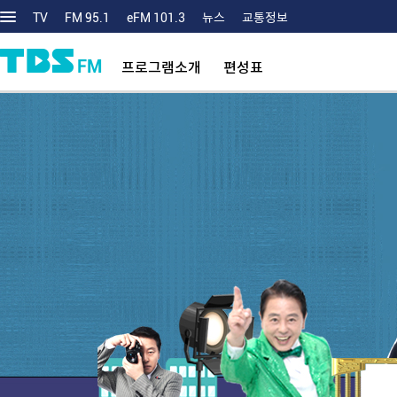
TV
FM 95.1
eFM 101.3
뉴스
교통정보
FM
프로그램소개
편성표