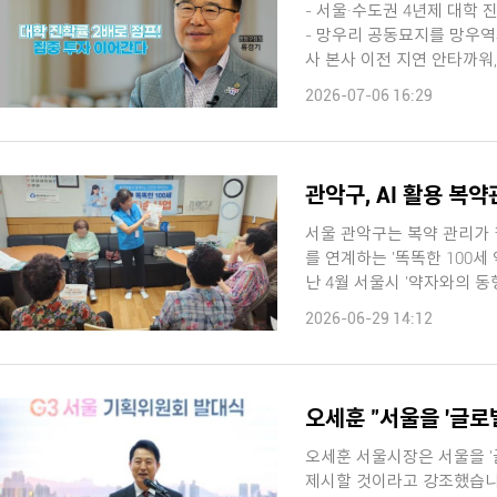
- 서울·수도권 4년제 대학 
- 망우리 공동묘지를 망우역사
사 본사 이전 지연 안타까워, 2
2026-07-06 16:29
관악구, AI 활용 복약
서울 관악구는 복약 관리가
를 연계하는 '똑똑한 100세 약손
난 4월 서울시 '약자와의 동행
2026-06-29 14:12
오세훈 "서울을 '글로
오세훈 서울시장은 서울을 '
제시할 것이라고 강조했습니다. 오 시장은 오늘(29일) SNS에 'G3 서