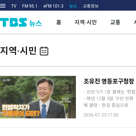
TV
FM 95.1
eFM 101.3
뉴스
교통정보
홈
지역·시민
교통
지역·시민
- 민선 9기 1호 결재는 '
- 매년 12월 3일 '구민 
해 결정 - 한강 중심으로 ...
2026-07-23 17:00