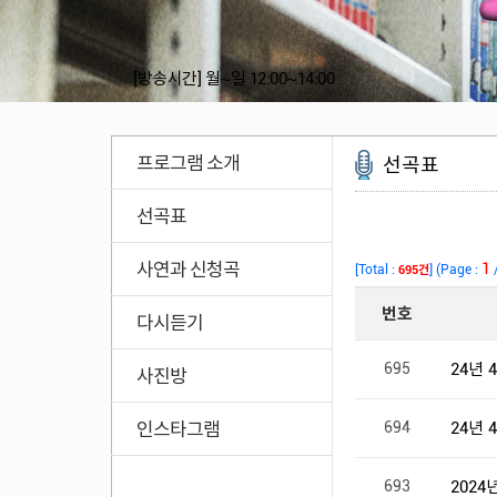
[방송시간]
월~일 12:00~14:00
프로그램 소개
선곡표
선곡표
사연과 신청곡
다시듣기
사진방
인스타그램