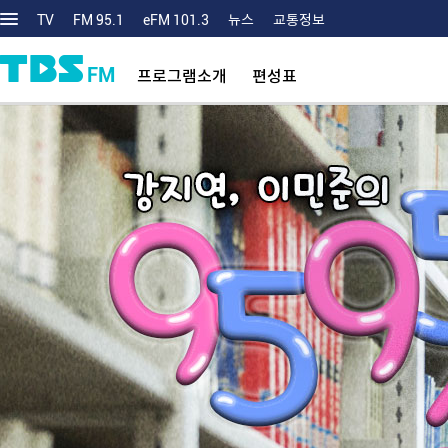
TV
FM 95.1
eFM 101.3
뉴스
교통정보
FM
프로그램소개
편성표