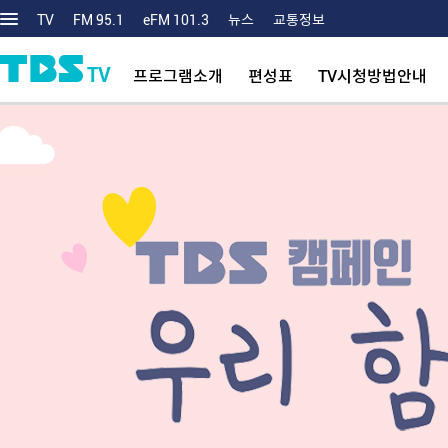
TV
FM 95.1
eFM 101.3
뉴스
교통정보
TV
프로그램소개
편성표
TV시청방법안내