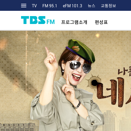
TV
FM 95.1
eFM 101.3
뉴스
교통정보
FM
프로그램소개
편성표