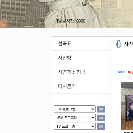
[방송시간]
0000
선곡표
사
사진방
사연과 신청곡
다시듣기
GO
GO
GO