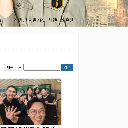
진행 : 최지은 / PD : 차현나, 오유진