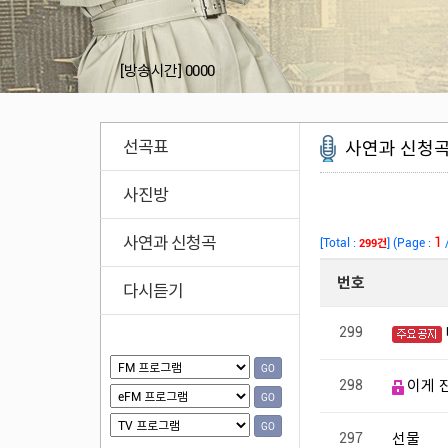
[방송시간]
0000
선곡표
사연과 신청
사진방
사연과 신청곡
다시듣기
GO
GO
GO