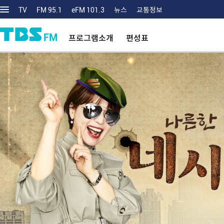
TV
FM 95.1
eFM 101.3
뉴스
교통정보
FM
프로그램소개
편성표