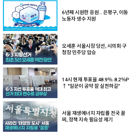
6년째 시원한 응원… 은평구, 이동
노동자 생수 지원
오세훈 서울시장 당선, 시의회·구
청장 민주당 압승
14시 현재 투표율 48.9％..8.2％P
↑ "일꾼이 공약 잘 실천하길"
서울 재생에너지 자립률 전국 꼴
찌, 정책 지속 필요성 제기