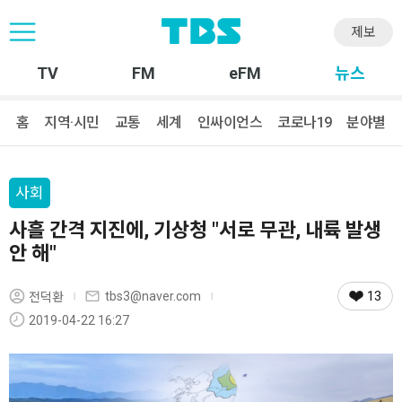
제보
TV
FM
eFM
뉴스
홈
지역·시민
교통
세계
인싸이언스
코로나19
분야별
사회
사흘 간격 지진에, 기상청 "서로 무관, 내륙 발생
안 해"
13
tbs3@naver.com
전덕환
2019-04-22 16:27