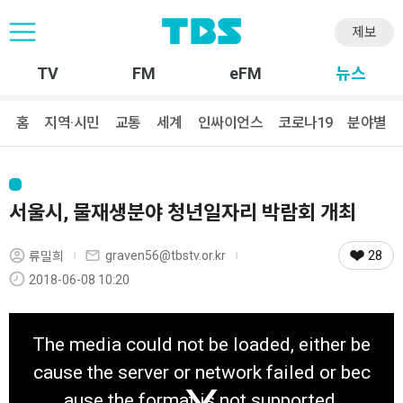
제보
TV
FM
eFM
뉴스
홈
지역·시민
교통
세계
인싸이언스
코로나19
분야별
서울시, 물재생분야 청년일자리 박람회 개최
28
graven56@tbstv.or.kr
류밀희
2018-06-08 10:20
T
h
The media could not be loaded, either be
i
s
cause the server or network failed or bec
i
s
ause the format is not supported.
a