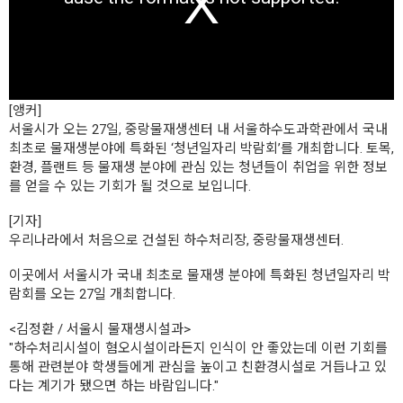
m
o
d
a
l
w
i
n
[앵커]
d
서울시가 오는 27일, 중랑물재생센터 내 서울하수도과학관에서 국내
o
w
최초로 물재생분야에 특화된 ‘청년일자리 박람회’를 개최합니다. 토목,
.
환경, 플랜트 등 물재생 분야에 관심 있는 청년들이 취업을 위한 정보
를 얻을 수 있는 기회가 될 것으로 보입니다.
[기자]
우리나라에서 처음으로 건설된 하수처리장, 중랑물재생센터.
이곳에서 서울시가 국내 최초로 물재생 분야에 특화된 청년일자리 박
람회를 오는 27일 개최합니다.
<김정환 / 서울시 물재생시설과>
"하수처리시설이 혐오시설이라든지 인식이 안 좋았는데 이런 기회를
통해 관련분야 학생들에게 관심을 높이고 친환경시설로 거듭나고 있
다는 계기가 됐으면 하는 바람입니다."