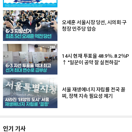
오세훈 서울시장 당선, 시의회·구
청장 민주당 압승
14시 현재 투표율 48.9％..8.2％P
↑ "일꾼이 공약 잘 실천하길"
서울 재생에너지 자립률 전국 꼴
찌, 정책 지속 필요성 제기
인기 기사