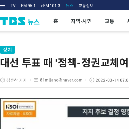
TV
FM 95.1
eFM 101.3
뉴스
교통정보
홈
지역·시민
교통
정치
대선 투표 때 '정책-정권교체여
81mjjang@naver.com
김훈찬 기자
2022-03-14 07:0