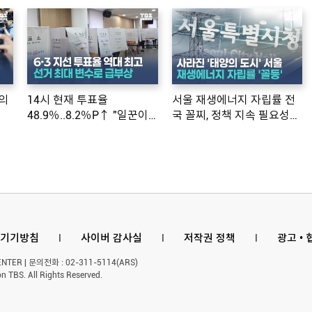
의
14시 현재 투표율
서울 재생에너지 자립률 전
48.9％..8.2％P↑ "일꾼이
국 꼴찌, 정책 지속 필요성
공약 ...
제기
기기방침
l
사이버 감사실
l
저작권 정책
l
광고 •
ER | 문의전화 : 02-311-5114(ARS)
n TBS. All Rights Reserved.