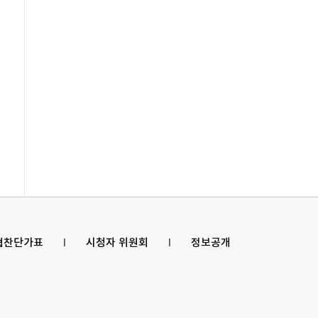
 협찬단가표
l
시청자 위원회
l
정보공개