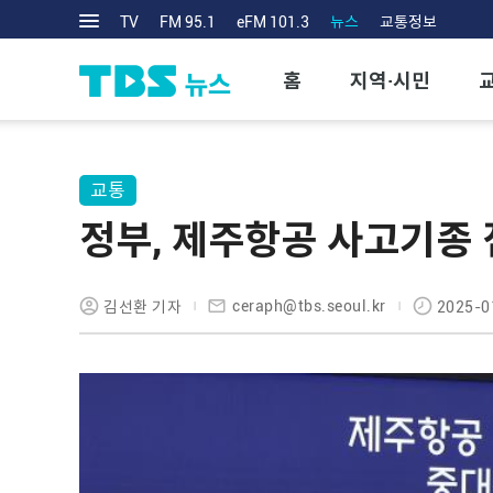
TV
FM 95.1
eFM 101.3
뉴스
교통정보
홈
지역·시민
교통
정부, 제주항공 사고기종 
ceraph@tbs.seoul.kr
김선환 기자
2025-0