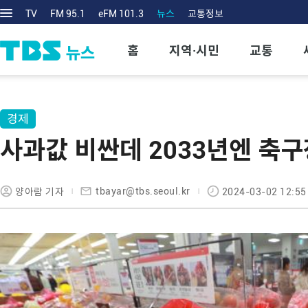
TV
FM 95.1
eFM 101.3
뉴스
교통정보
홈
지역·시민
교통
경제
사과값 비싼데 2033년엔 축구
tbayar@tbs.seoul.kr
양아람 기자
2024-03-02 12:55