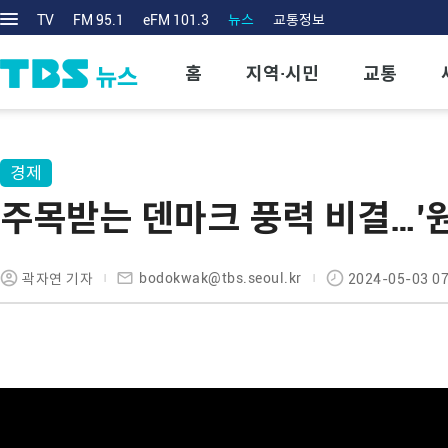
TV
FM 95.1
eFM 101.3
뉴스
교통정보
홈
지역·시민
교통
경제
주목받는 덴마크 풍력 비결…'원스
bodokwak@tbs.seoul.kr
곽자연 기자
2024-05-03 07