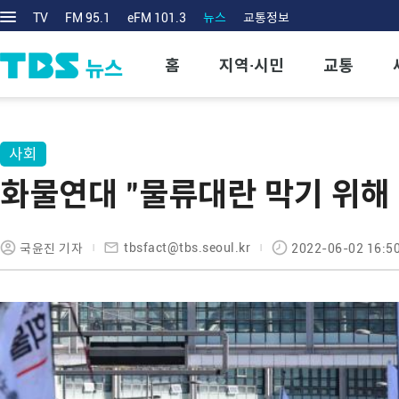
TV
FM 95.1
eFM 101.3
뉴스
교통정보
홈
지역·시민
교통
사회
화물연대 "물류대란 막기 위해
tbsfact@tbs.seoul.kr
국윤진 기자
2022-06-02 16:5