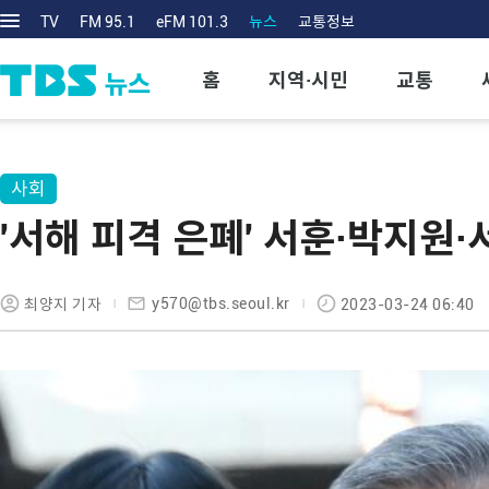
TV
FM 95.1
eFM 101.3
뉴스
교통정보
홈
지역·시민
교통
사회
'서해 피격 은폐' 서훈·박지원·
y570@tbs.seoul.kr
최양지 기자
2023-03-24 06:40