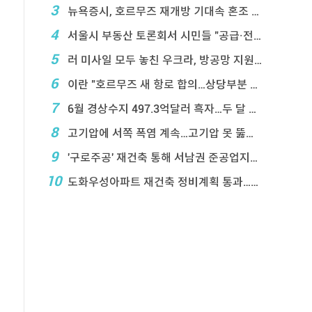
3
뉴욕증시, 호르무즈 재개방 기대속 혼조 마감…나스닥 ...
4
서울시 부동산 토론회서 시민들 "공급·전월 ...
5
러 미사일 모두 놓친 우크라, 방공망 지원 호소
6
이란 "호르무즈 새 항로 합의…상당부분 이 ...
7
6월 경상수지 497.3억달러 흑자…두 달 연속 역 ...
8
고기압에 서쪽 폭염 계속…고기압 못 뚫은 태풍은 상 ...
9
'구로주공' 재건축 통해 서남권 준공업지에 3,28 ...
10
도화우성아파트 재건축 정비계획 통과…1,612세대 ...