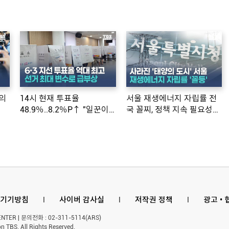
의
14시 현재 투표율
서울 재생에너지 자립률 전
48.9％..8.2％P↑ "일꾼이
국 꼴찌, 정책 지속 필요성
공약 ...
제기
기기방침
l
사이버 감사실
l
저작권 정책
l
광고 •
ER | 문의전화 : 02-311-5114(ARS)
n TBS. All Rights Reserved.