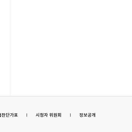
 협찬단가표
l
시청자 위원회
l
정보공개