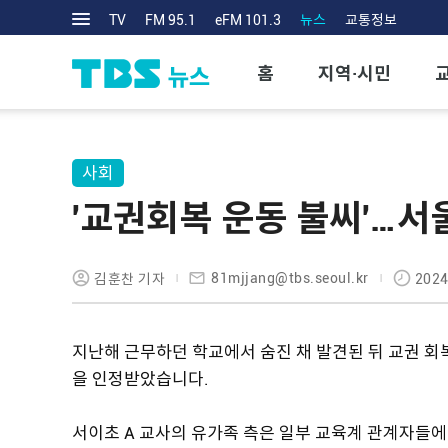
TV
FM 95.1
eFM 101.3
뉴스
교통정보
홈
지역·시민
사회
'교권회복 운동 불씨'…서
81mjjang@tbs.seoul.kr
김훈찬 기자
2024
지난해 근무하던 학교에서 숨진 채 발견된 뒤 교권 회
을 인정받았습니다.
서이초 A 교사의 유가족 측은 일부 교육계 관계자들에