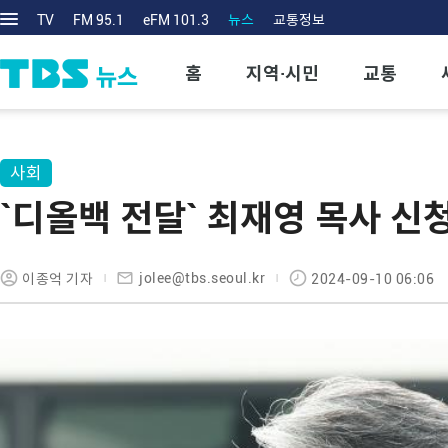
TV
FM 95.1
eFM 101.3
뉴스
교통정보
홈
지역·시민
교통
사회
`디올백 전달` 최재영 목사 신
jolee@tbs.seoul.kr
이종억 기자
2024-09-10 06:06