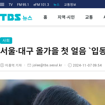
TV
FM 95.1
eFM 101.3
뉴스
교통정보
홈
지역·시민
교통
사회
서울·대구 올가을 첫 얼음 `입
jolee@tbs.seoul.kr
이종억 기자
2024-11-07 09:54