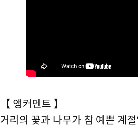
【 앵커멘트 】
거리의 꽃과 나무가 참 예쁜 계절