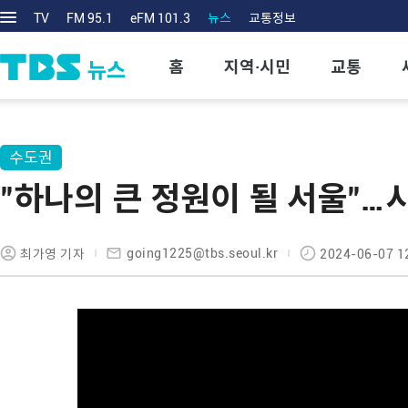
TV
FM 95.1
eFM 101.3
뉴스
교통정보
홈
지역·시민
교통
수도권
"하나의 큰 정원이 될 서울"…
going1225@tbs.seoul.kr
최가영 기자
2024-06-07 1