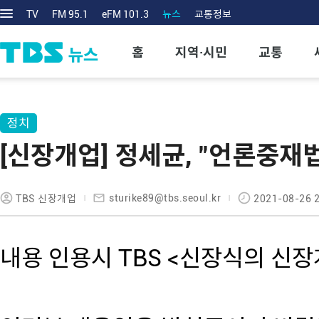
TV
FM 95.1
eFM 101.3
뉴스
교통정보
홈
지역·시민
교통
정치
[신장개업] 정세균, "언론중재법
sturike89@tbs.seoul.kr
TBS 신장개업
2021-08-26 
내용 인용시 TBS <신장식의 신