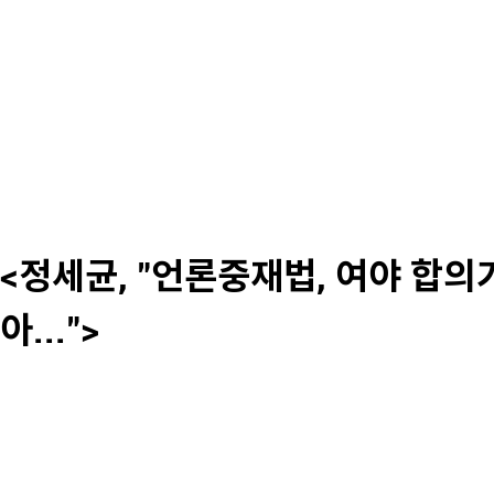
<정세균, "언론중재법, 여야 합의
아...">