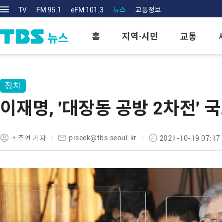
TV
FM 95.1
eFM 101.3
뉴스
교통정보
홈
지역·시민
교통
정치
이재명, '대장동 공방 2차전' 
piseek@tbs.seoul.kr
조주연 기자
2021-10-19 07:17