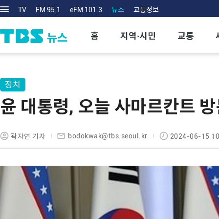
TV
FM 95.1
eFM 101.3
뉴스
교통정보
홈
지역·시민
교통
정치
윤 대통령, 오늘 사마르칸트 
bodokwak@tbs.seoul.kr
곽자연 기자
2024-06-15 10