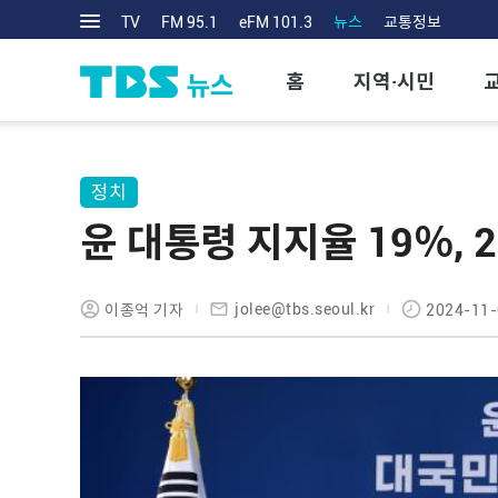
TV
FM 95.1
eFM 101.3
뉴스
교통정보
홈
지역·시민
정치
윤 대통령 지지율 19％, 
jolee@tbs.seoul.kr
이종억 기자
2024-11-