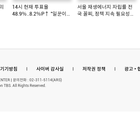
의
14시 현재 투표율
서울 재생에너지 자립률 전
48.9％..8.2％P↑ "일꾼이
국 꼴찌, 정책 지속 필요성
공약 ...
제기
기기방침
l
사이버 감사실
l
저작권 정책
l
광고 •
ER | 문의전화 : 02-311-5114(ARS)
n TBS. All Rights Reserved.