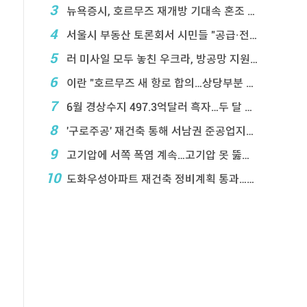
3
뉴욕증시, 호르무즈 재개방 기대속 혼조 마감…나스닥 ...
4
서울시 부동산 토론회서 시민들 "공급·전월 ...
5
러 미사일 모두 놓친 우크라, 방공망 지원 호소
6
이란 "호르무즈 새 항로 합의…상당부분 이 ...
7
6월 경상수지 497.3억달러 흑자…두 달 연속 역 ...
8
'구로주공' 재건축 통해 서남권 준공업지에 3,28 ...
9
고기압에 서쪽 폭염 계속…고기압 못 뚫은 태풍은 상 ...
10
도화우성아파트 재건축 정비계획 통과…1,612세대 ...