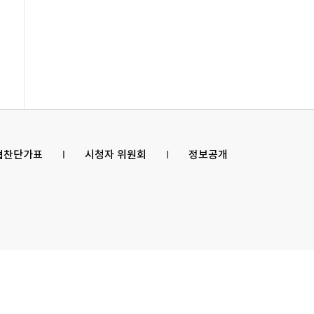
 협찬단가표
l
시청자 위원회
l
정보공개