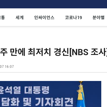
교통
세계
인싸이언스
코로나19
분야별
2주 만에 최저치 경신[NBS 조사
07 16:07