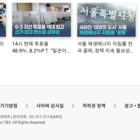
의
14시 현재 투표율
서울 재생에너지 자립률 전
48.9％..8.2％P↑ "일꾼이
국 꼴찌, 정책 지속 필요성
공약 ...
제기
기기방침
l
사이버 감사실
l
저작권 정책
l
광고 •
ER | 문의전화 : 02-311-5114(ARS)
n TBS. All Rights Reserved.