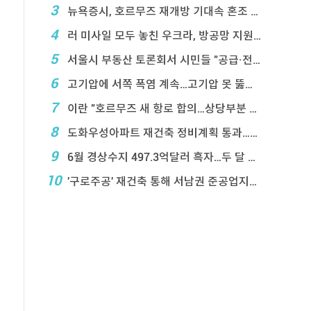
3
뉴욕증시, 호르무즈 재개방 기대속 혼조 마감…나스닥 ...
4
러 미사일 모두 놓친 우크라, 방공망 지원 호소
5
서울시 부동산 토론회서 시민들 "공급·전월 ...
6
고기압에 서쪽 폭염 계속…고기압 못 뚫은 태풍은 상 ...
7
이란 "호르무즈 새 항로 합의…상당부분 이 ...
8
도화우성아파트 재건축 정비계획 통과…1,612세대 ...
9
6월 경상수지 497.3억달러 흑자…두 달 연속 역 ...
10
'구로주공' 재건축 통해 서남권 준공업지에 3,28 ...