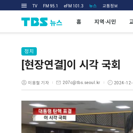
TV
FM 95.1
eFM 101.3
뉴스
교통정보
홈
지역·시민
정치
[현장연결]이 시각 국회
207c@tbs.seoul.kr
이용철 기자
2024-12-