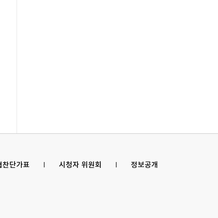
 협찬단가표
l
시청자 위원회
l
정보공개