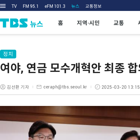
TV
FM 95.1
eFM 101.3
뉴스
교통정보
홈
지역·시민
교통
정치
여야, 연금 모수개혁안 최종 
ceraph@tbs.seoul.kr
김선환 기자
2025-03-20 13:15