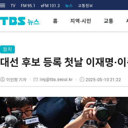
TV
FM 95.1
eFM 101.3
뉴스
교통정보
홈
지역·시민
교통
정치
대선 후보 등록 첫날 이재명·이
lmj@tbs.seoul.kr
이민정 기자
2025-05-10 21:22