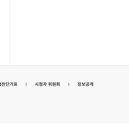
 협찬단가표
l
시청자 위원회
l
정보공개