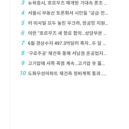
3
뉴욕증시, 호르무즈 재개방 기대속 혼조 마감…나스닥 ...
4
서울시 부동산 토론회서 시민들 "공급·전월 ...
5
러 미사일 모두 놓친 우크라, 방공망 지원 호소
6
이란 "호르무즈 새 항로 합의…상당부분 이 ...
7
6월 경상수지 497.3억달러 흑자…두 달 연속 역 ...
8
'구로주공' 재건축 통해 서남권 준공업지에 3,28 ...
9
고기압에 서쪽 폭염 계속…고기압 못 뚫은 태풍은 상 ...
10
도화우성아파트 재건축 정비계획 통과…1,612세대 ...