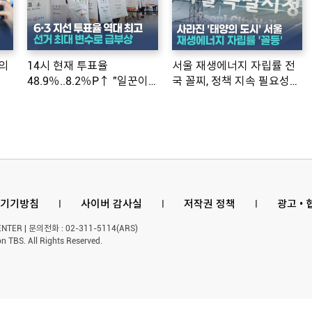
의
14시 현재 투표율
서울 재생에너지 자립률 전
48.9％..8.2％P↑ "일꾼이
국 꼴찌, 정책 지속 필요성
공약 ...
제기
기기방침
l
사이버 감사실
l
저작권 정책
l
광고 •
ER | 문의전화 : 02-311-5114(ARS)
n TBS. All Rights Reserved.