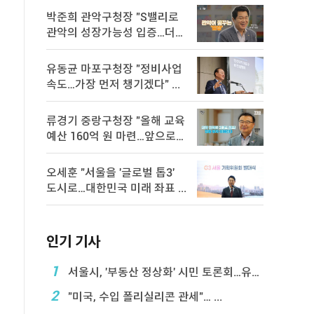
박준희 관악구청장 "S밸리로
관악의 성장가능성 입증…더욱
속 ...
유동균 마포구청장 "정비사업
속도…가장 먼저 챙기겠다" ...
류경기 중랑구청장 "올해 교육
예산 160억 원 마련…앞으로도
...
오세훈 "서울을 '글로벌 톱3'
도시로…대한민국 미래 좌표 ...
인기 기사
1
서울시, '부동산 정상화' 시민 토론회…유튜브 생중계
2
"미국, 수입 폴리실리콘 관세"… ...