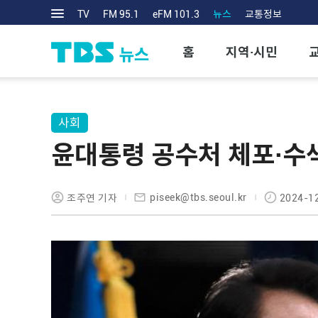
TV
FM 95.1
eFM 101.3
뉴스
교통정보
홈
지역·시민
사회
윤대통령 공수처 체포·수
piseek@tbs.seoul.kr
조주연 기자
2024-12