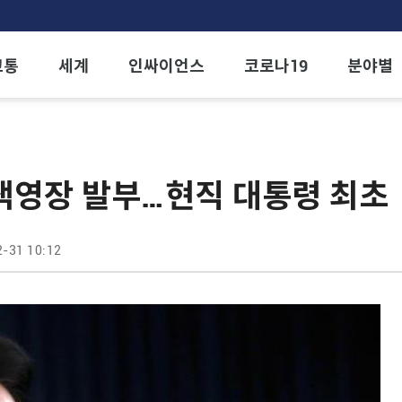
교통
세계
인싸이언스
코로나19
분야별
색영장 발부…현직 대통령 최초
-31 10:12