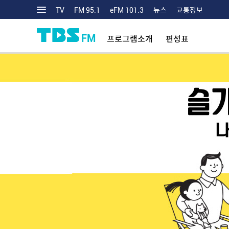
TV
FM 95.1
eFM 101.3
뉴스
교통정보
FM
프로그램소개
편성표