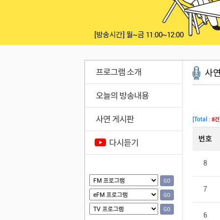
[방송시간]
월~금 11:00~12:00
프로그램 소개
사연
오늘의 방송내용
사연 게시판
다시듣기
GO
GO
GO