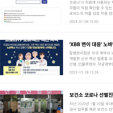
코로나19 치료에 사용되는 
자들이 직접 확인할 수 있는 홈페이지가
로비드의 약물 상호 작용 정보
2024-01-04 10:50
'XBB 변이 대응' 노
질병관리청은 미국 제약사 노
개발한 신규 백신 접종을 오늘(18
간염, 인플루엔자, 자궁경부
항원 ...
2023-12-18 13:24
보건소 코로나 선별진료
지난 2020년 1월 20일 
검사 업무를 해온 보건소 선별진료