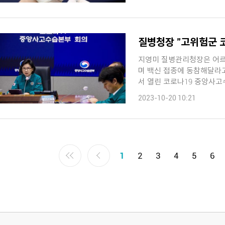
질병청장 "고위험군 
지영미 질병관리청장은 어르
며 백신 접종에 동참해달라고 당부했습니다. 지 청장
서 열린 코로나19 중앙사고수
2023-10-20 10:21
1
2
3
4
5
6