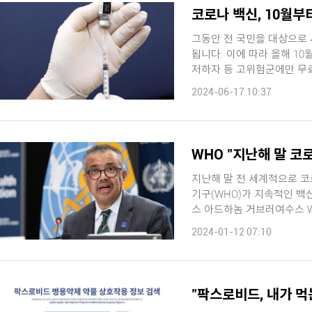
코로나 백신, 10월부
그동안 전 국민을 대상으로 
됩니다. 이에 따라 올해 10월부터 시작되는 예방접종부터 65세 이상 어르신과 면역
2024-06-17 10:37
WHO "지난해 말 코
지난해 말 전 세계적으로 코
기구(WHO)가 지속적인 백신 
스 아드하놈 거브러여수스 W
...
2024-01-12 07:10
"팍스로비드, 내가 먹