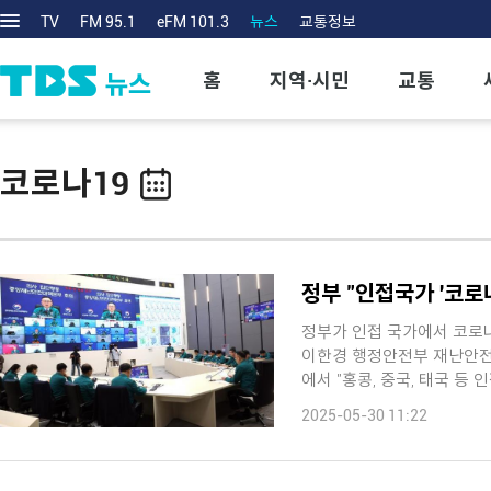
TV
FM 95.1
eFM 101.3
뉴스
교통정보
홈
지역·시민
교통
코로나19
정부 "인접국가 '코로
정부가 인접 국가에서 코로
이한경 행정안전부 재난안전
에서 "홍콩, 중국, 태국 등
...
2025-05-30 11:22