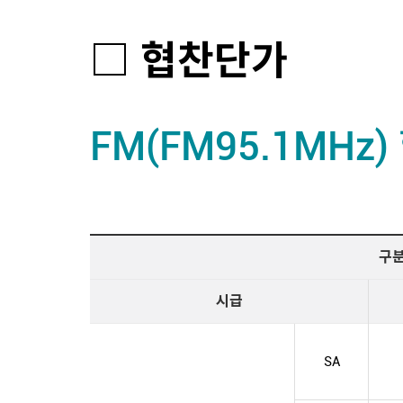
□ 협찬단가
FM(FM95.1MHz
구
시급
SA