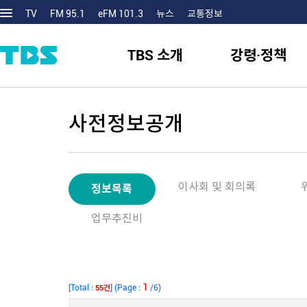
TV
FM 95.1
eFM 101.3
뉴스
교통정보
TBS 소개
강령·정책
사전정보공개
이사회 및 회의록
정보목록
업무추진비
1
[Total :
] (Page :
/6)
55건