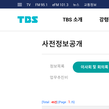
TV
FM 95.1
eFM 101.3
뉴스
교통정보
TBS 소개
강령
사전정보공개
정보목록
이사회 및 회의록
업무추진비
1
[Total :
] (Page :
/5)
45건