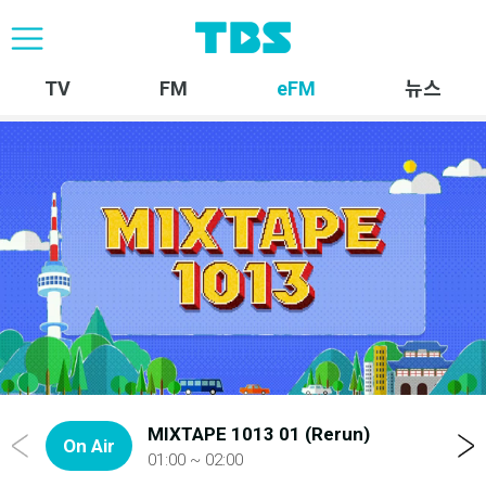
TV
FM
eFM
뉴스
S
U
n
m
t
u
MIXTAPE 1013 01 (Rerun)
t
On Air
e
01:00 ~ 02:00
r