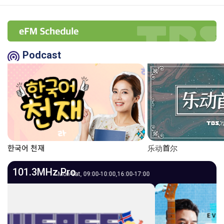
e
a
Podcast
m
T
y
p
한국어 천재
乐动首尔
e
101.3MHz Pro
 09:00-10:00,16:00-17:00
M