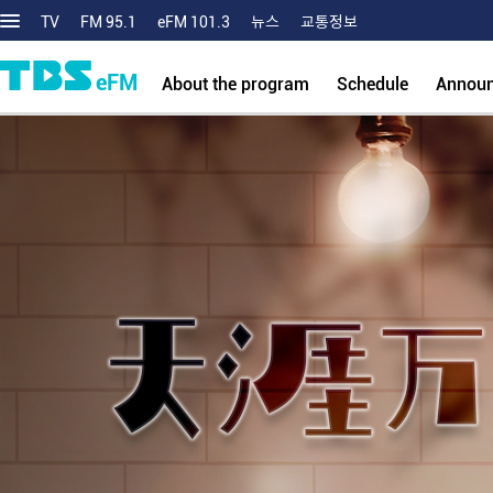
TV
FM 95.1
eFM 101.3
뉴스
교통정보
eFM
About the program
Schedule
Annou