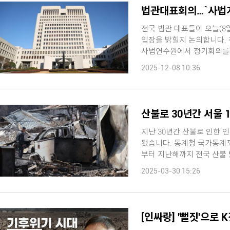
법관대표회의…`사법개
전국 법관 대표들이 오늘(8
입장을 밝힐지 논의합니다. 전국법관대표회의는 오늘 오전 10시 경기 고양시 일산
사법연수원에서 정기회의를 
고 있습니다 ...
2025-12-08 10:36
산불로 30년간 서울 1
지난 30년간 산불로 인한 
됐습니다. 통계청 국가통계포털(KOSIS)에 공개된 '산불피해 현황'을 보면, 1995년
부터 지난해까지 전국 산불 발생
2025-03-30 15:26
[인싸랑] '뻘짓'으로