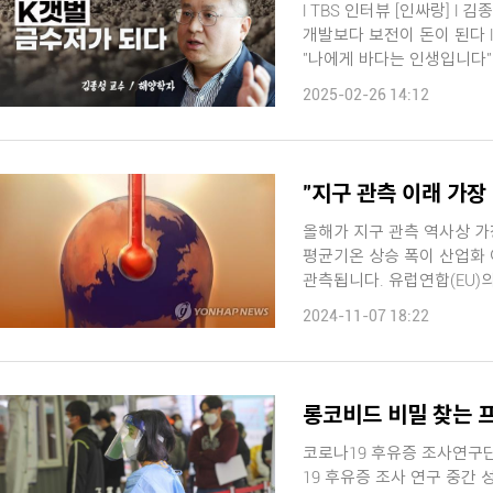
l TBS 인터뷰 [인싸랑] l
개발보다 보전이 돈이 된다 l 탄소 흡수하는 갯벌, 블루카본 시장 판도를 바꾼다 l
2025-02-26 14:12
"지구 관측 이래 가장
올해가 지구 관측 역사상 가장 
평균기온 상승 폭이 산업화 
관측됩니다. 유럽연합(EU)의 기후변화 감시 기구인 코페르니쿠스 기후변화연구소
는 이 ...
2024-11-07 18:22
롱코비드 비밀 찾는 
코로나19 후유증 조사연구단
19 후유증 조사 연구 중간 성과를 발표했습니다