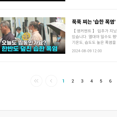
푹푹 찌는 '습한 폭염'
【 앵커멘트 】 입추가 지
있습니다. 열대야 일수도 평년과 비교해 3배가량 많습니다. 왜 이렇게 더울까요?
2024-08-09 12:00
1
2
3
4
5
6