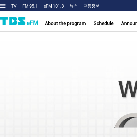
TV
FM 95.1
eFM 101.3
뉴스
교통정보
eFM
About the program
Schedule
Annou