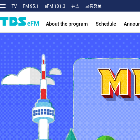
TV
FM 95.1
eFM 101.3
뉴스
교통정보
eFM
About the program
Schedule
Annou